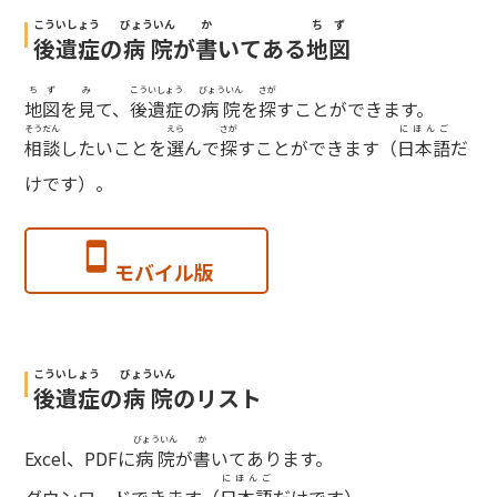
こういしょう
びょういん
か
ちず
後遺症
の
病院
が
書
いてある
地図
ちず
み
こういしょう
びょういん
さが
地図
を
見
て、
後遺症
の
病院
を
探
すことができます。
そうだん
えら
さが
にほんご
相談
したいことを
選
んで
探
すことができます（
日本語
だ
けです）。
モバイル版
こういしょう
びょういん
後遺症
の
病院
のリスト
びょういん
か
Excel、PDFに
病院
が
書
いてあります。
にほんご