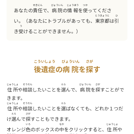
せきにん
びょういん
じょうほう
つか
あなたの
責任
で、
病院
の
情報
を
使
ってくださ
とうきょうと
ひ
い。（あなたにトラブルがあっても、
東京都
は
引
う
き
受
けることができません。）
こういしょう
びょういん
さが
後遺症
の
病院
を
探
す
じゅうしょ
そうだん
えら
びょういん
さが
住所
や
相談
したいことを
選
んで、
病院
を
探
すことがで
きます。
じゅうしょ
そうだん
えら
住所
や
相談
したいことを
選
ばなくても、どれか１つだ
えら
さが
け
選
んで
探
すこともできます。
いろ
なか
じゅうしょ
オレンジ
色
のボックスの
中
をクリックすると、
住所
や